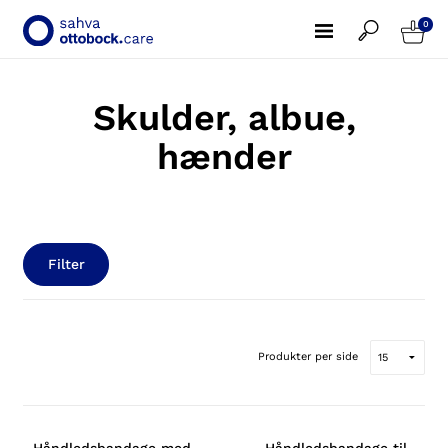
0
Skulder, albue,
hænder
Filter
Produkter per side
Håndledsbandage med
Håndledsbandage til