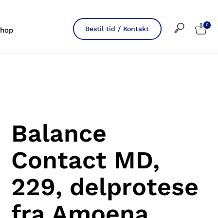
0
Bestil tid / Kontakt
hop
Balance
Contact MD,
229, delprotese
fra Amoena